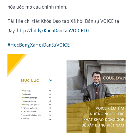
hóa ước mơ của chính mình.
Tải file chi tiết Khóa Đào tạo Xã hội Dân sự VOICE tại
đây:
http://bit.ly/KhoaDaoTaoVOICE10
#HocBongXaHoiDanSuVOICE