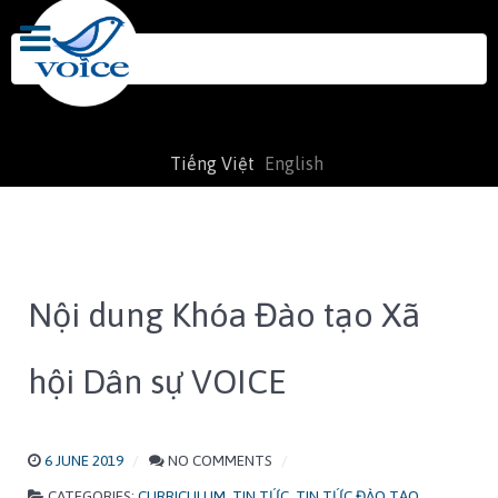
Search
for:
Tiếng Việt
English
Nội dung Khóa Đào tạo Xã
hội Dân sự VOICE
6 JUNE 2019
NO COMMENTS
CATEGORIES:
CURRICULUM
,
TIN TỨC
,
TIN TỨC ĐÀO TẠO