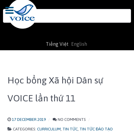
Search
for:
Tiếng Việt
English
Học bổng Xã hội Dân sự
VOICE lần thứ 11
17 DECEMBER 2019
NO COMMENTS
CATEGORIES:
CURRICULUM
,
TIN TỨC
,
TIN TỨC ĐÀO TẠO