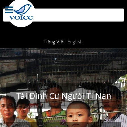
Search
for:
Tiếng Việt
English
Tái Định Cư Người Tị Nạn