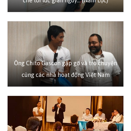
che tôi lúc gian nguy… (Nam Lộc)
Ông Chito Gascon gặp gỡ và trò chuyện
cùng các nhà hoạt động Việt Nam