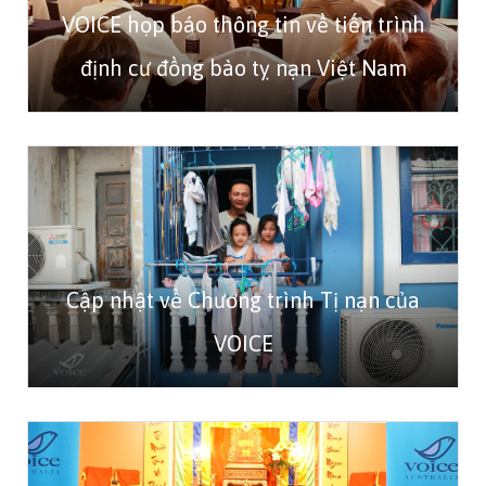
VOICE họp báo thông tin về tiến trình
định cư đồng bào tỵ nạn Việt Nam
Cập nhật về Chương trình Tị nạn của
VOICE