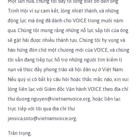
Một lần nữa, chúng tôi bày tỏ lòng biết ơn đến ông
Trịnh Hội vì sự cam kết, lòng nhiệt thành, và những
động lực mà ông đã dành cho VOICE trong mười năm
qua. Chúng tôi mong rằng những nỗ lực sắp tới của ông
sẽ gặt hái được nhiều thành tựu. Chúng tôi hy vọng và
hào hứng đón chờ một chương mới của VOICE, và chúng
tôi vẫn đang tiếp tục hỗ trợ những người tìm kiếm tị
nạn và thúc đẩy phong trào xã hội dân sự ở Việt Nam.
Nếu quý vị có bất kỳ câu hỏi hoặc thắc mắc nào, xin vui
lòng liên lạc với Giám đốc Vận hành VOICE theo địa chỉ
thư duong.nguyen@vietnamvoice.org, hoặc liên lạc
trực tiếp với tôi qua địa chỉ thư
jessica.soto@vietnamvoice.org.
Trân trọng,