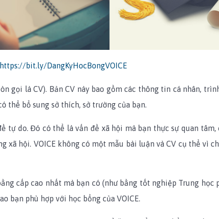
https://bit.ly/DangKyHocBongVOICE
òn gọi là CV). Bản CV này bao gồm các thông tin cá nhân, trì
có thể bổ sung sở thích, sở trường của bạn.
đề tự do. Đó có thể là vấn đề xã hội mà bạn thực sự quan tâm,
ộng xã hội. VOICE không có một mẫu bài luận và CV cụ thể vì 
ng cấp cao nhất mà bạn có (như bằng tốt nghiệp Trung học p
 sao bạn phù hợp với học bổng của VOICE.