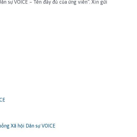
Dân sự VOICE – Tên đầy đủ của ứng viên”. Xin gửi
ICE
bổng Xã hội Dân sự VOICE