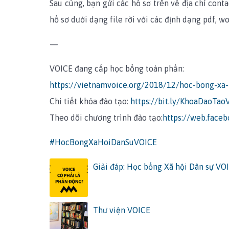
Sau cùng, bạn gửi các hồ sơ trên về địa chỉ con
hồ sơ dưới dạng file rời với các định dạng pdf, w
—
VOICE đang cấp học bổng toàn phần:
https://vietnamvoice.org/2018/12/hoc-bong-xa-
Chi tiết khóa đào tạo:
https://bit.ly/KhoaDaoTao
Theo dõi chương trình đào tạo:
https://web.face
#HocBongXaHoiDanSuVOICE
Giải đáp: Học bổng Xã hội Dân sự VO
Thư viện VOICE