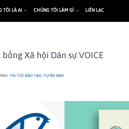
 TÔI LÀ AI
CHÚNG TÔI LÀM GÌ
LIÊN LẠC
c bổng Xã hội Dân sự VOICE
RIES:
TIN TỨC ĐÀO TẠO
,
TUYỂN SINH