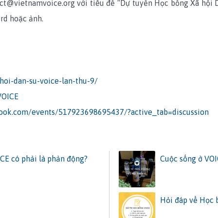
tact@vietnamvoice.org với tiêu đề “Dự tuyển Học bổng Xã hội 
ord hoặc ảnh.
hoi-dan-su-voice-lan-thu-9/
VOICE
book.com/events/517923698695437/?active_tab=discussion
ICE có phải là phản động?
Cuộc sống ở VO
Hỏi đáp về Học 