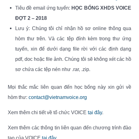
Tiêu đề email ứng tuyển:
HỌC BỔNG XHDS VOICE
ĐỢT 2 – 2018
Lưu ý: Chúng tôi chỉ nhận hồ sơ online thông qua
hòm thư trên. Và các tệp đính kèm trong thư ứng
tuyển, xin để dưới dạng file rời với các định dạng
pdf, doc hoặc file ảnh. Chúng tôi sẽ không xét các hồ
sơ chứa các tệp nén như .rar, .zip.
Mọi thắc mắc liên quan đến học bổng này xin gửi về
hòm thư:
contact@vietnamvoice.org
Xem thêm chi tiết về tổ chức VOICE
tại đây
.
Xem thêm các thông tin liên quan đến chương trình đào
tạo của VOICE
tại đây
.