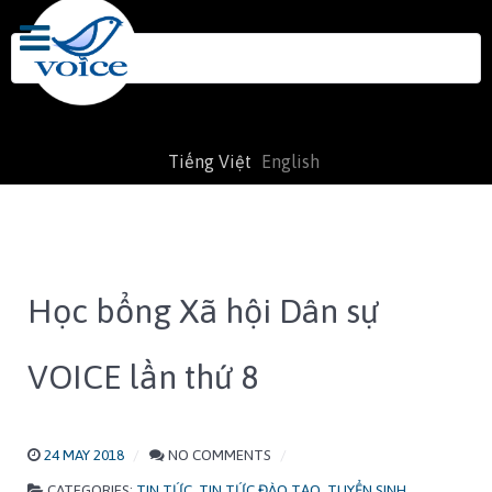
Search
for:
Tiếng Việt
English
Học bổng Xã hội Dân sự
VOICE lần thứ 8
24 MAY 2018
NO COMMENTS
CATEGORIES:
TIN TỨC
,
TIN TỨC ĐÀO TẠO
,
TUYỂN SINH