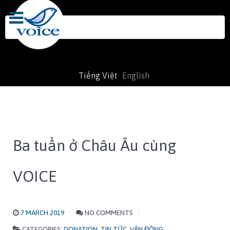
Search
for:
Tiếng Việt
English
Ba tuần ở Châu Âu cùng
VOICE
7 MARCH 2019
NO COMMENTS
CATEGORIES:
DONATION
,
TIN TỨC
,
VẬN ĐỘNG