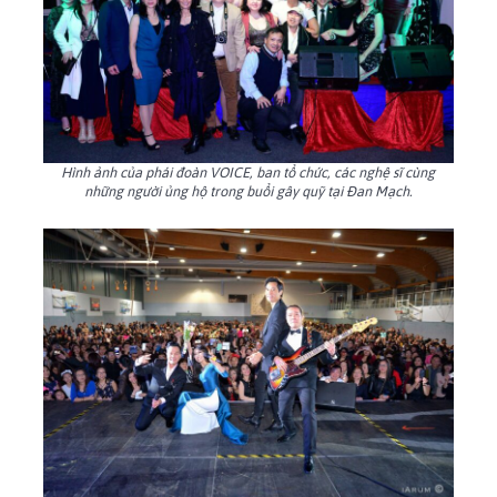
Hình ảnh của phái đoàn VOICE, ban tổ chức, các nghệ sĩ cùng
những người ủng hộ trong buổi gây quỹ tại Đan Mạch.