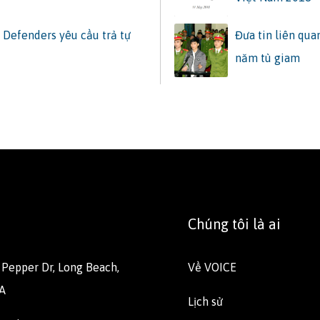
s Defenders yêu cầu trả tự
Đưa tin liên qua
năm tù giam
Chúng tôi là ai
E Pepper Dr, Long Beach,
Về VOICE
A
Lịch sử