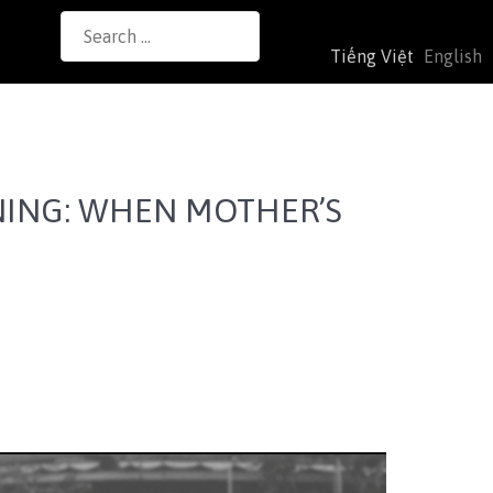
Search
Tiếng Việt
English
for:
ENING: WHEN MOTHER’S