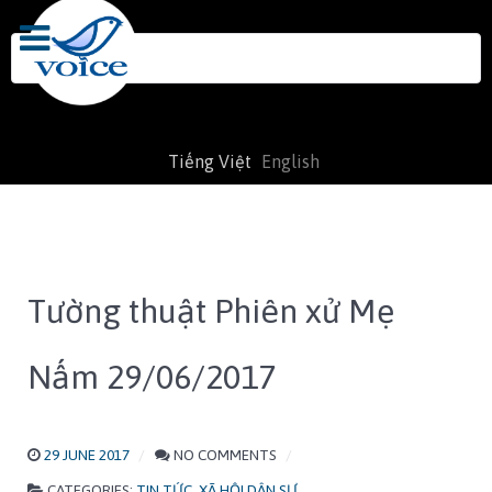
Search
for:
Tiếng Việt
English
Tường thuật Phiên xử Mẹ
Nấm 29/06/2017
29 JUNE 2017
NO COMMENTS
CATEGORIES:
TIN TỨC
,
XÃ HỘI DÂN SỰ