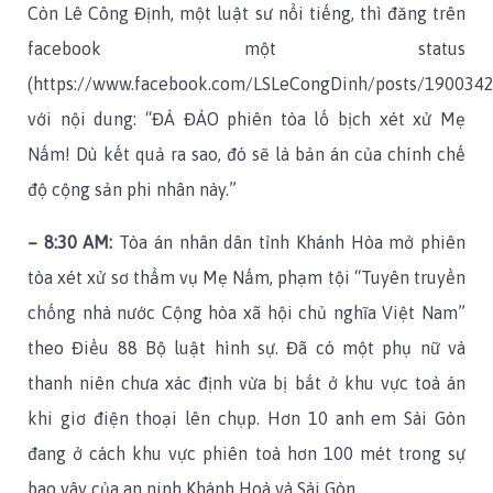
Còn Lê Công Định, một luật sư nổi tiếng, thì đăng trên
facebook một status
(https://www.facebook.com/LSLeCongDinh/posts/190034
với nội dung: “ĐẢ ĐẢO phiên tòa lố bịch xét xử Mẹ
Nấm! Dù kết quả ra sao, đó sẽ là bản án của chính chế
độ cộng sản phi nhân này.”
– 8:30 AM:
Tòa án nhân dân tỉnh Khánh Hòa mở phiên
tòa xét xử sơ thẩm vụ Mẹ Nấm, phạm tội “Tuyên truyền
chống nhà nước Cộng hòa xã hội chủ nghĩa Việt Nam”
theo Điều 88 Bộ luật hình sự. Đã có một phụ nữ và
thanh niên chưa xác định vừa bị bắt ở khu vực toà án
khi giơ điện thoại lên chụp. Hơn 10 anh em Sài Gòn
đang ở cách khu vực phiên toà hơn 100 mét trong sự
bao vây của an ninh Khánh Hoà và Sài Gòn.