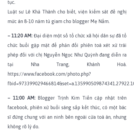
tục.
Luật sư Lê Khả Thành cho biết, viện kiểm sát đề nghị
mức án 8-10 năm tù giam cho blogger Mẹ Nấm.
– 11:20 AM:
Đại diện một số tổ chức xã hội dân sự đã tổ
chức buổi gặp mặt để phản đối phiên toà xét xử trái
phép đối với chị Nguyễn Ngọc Như Quỳnh đang diễn ra
tại Nha Trang, Khánh Hoà.
https://www.facebook.com/photo.php?
fbid=973399029466814&set=a.135990509874341.27922.
– 11:00 AM:
Blogger Trịnh Kim Tiến cập nhật trên
facebook, phiên xử buổi sáng sắp kết thúc, có một bác
sĩ đứng chung với an ninh bên ngoài cửa toà án, nhưng
không rõ lý do.