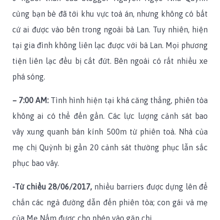
cùng bạn bè đã tới khu vực toà án, nhưng không có bất
cứ ai được vào bên trong ngoài bà Lan. Tuy nhiên, hiện
tại gia đình không liên lạc được với bà Lan. Mọi phương
tiện liên lạc đều bị cắt đứt. Bên ngoài có rất nhiều xe
phá sóng.
– 7:00 AM:
Tình hình hiện tại khá căng thẳng, phiên tòa
không ai có thể đến gần. Các lực lượng cảnh sát bao
vây xung quanh bán kính 500m từ phiên toà. Nhà của
mẹ chị Quỳnh bị gần 20 cảnh sát thường phục lẫn sắc
phục bao vây.
-Từ chiều 28/06/2017,
nhiều barriers được dựng lên để
chắn các ngả đường dẫn đến phiên tòa; con gái và mẹ
của Mẹ Nấm được cho phép vào gặp chị.