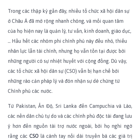
Trong các thập kỷ gần đây, nhiều tổ chức xã hội dân sự
ở Châu Á đã mở rộng nhanh chóng, và mối quan tâm
của họ hiện nay là quản lý, tư vấn, kinh doanh, giáo dục,
… Hầu hết các nhóm phi chính phủ này đều nhỏ, thiếu
nhân lực lẫn tài chính, nhưng họ vẫn tồn tại được bởi
những người có sự nhiệt huyết với cộng đồng. Dù vậy,
các tổ chức xã hội dân sự (CSO) vẫn bị hạn chế bởi
những rào cản pháp lý và đón nhận sự dè chừng từ
Chính phủ các nước.
Từ Pakistan, Ấn Độ, Sri Lanka đến Campuchia và Lào,
các nền dân chủ tự do và các chính phủ độc tài đang lưu
ý hơn đến nguồn tài trợ nước ngoài, bởi họ nghi ngờ
rằng các
CSO
là cánh tay nối dài truyền bá các giá trị