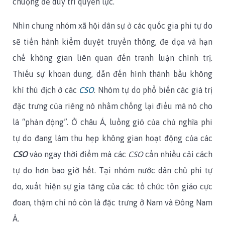
chuộng để duy trì quyền lực.
Nhìn chung nhóm xã hội dân sự ở các quốc gia phi tự do
sẽ tiến hành kiểm duyệt truyền thông, đe dọa và hạn
chế không gian liên quan đến tranh luận chính trị.
Thiếu sự khoan dung, dẫn đến hình thành bầu không
khí thù địch ở các
CSO
. Nhóm tự do phổ biến các giá trị
đặc trưng của riêng nó nhằm chống lại điều mà nó cho
là “phản động”. Ở châu Á, luồng gió của chủ nghĩa phi
tự do đang làm thu hẹp không gian hoạt động của các
CSO
vào ngay thời điểm mà các
CSO
cần nhiều cải cách
tự do hơn bao giờ hết. Tại nhóm nước dân chủ phi tự
do, xuất hiện sự gia tăng của các tổ chức tôn giáo cực
đoan, thậm chí nó còn là đặc trưng ở Nam và Đông Nam
Á.