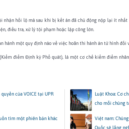
tội nhận hối lộ mà sau khi bị kết án đã chủ động nộp lại ít nhất
ện, điều tra, xử lý tội phạm hoặc lập công lớn.
 hành một quy định nào về việc hoãn thi hành án tử hình đối v
w (Kiểm điểm Định kỳ Phổ quát), là một cơ chế kiểm điểm nhâ
 quyền của VOICE tại UPR
Luật Khoa: Cơ c
cho mỗi chúng t
muốn tìm một phiên bản khác
Việt nam: Chúng 
Quốc sẽ lắng ngh